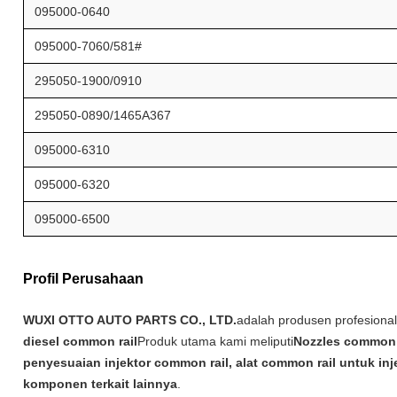
095000-0640
095000-7060/581#
295050-1900/0910
295050-0890/1465A367
095000-6310
095000-6320
095000-6500
Profil Perusahaan
WUXI OTTO AUTO PARTS CO., LTD.
adalah produsen profesion
diesel common rail
Produk utama kami meliputi
Nozzles common r
penyesuaian injektor common rail, alat common rail untuk in
komponen terkait lainnya
.