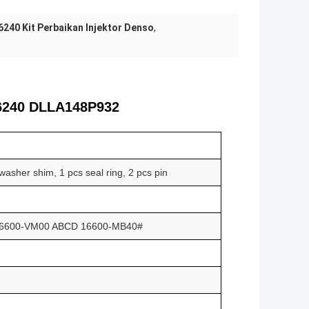
240 Kit Perbaikan Injektor Denso
,
-6240 DLLA148P932
 washer shim, 1 pcs seal ring, 2 pcs pin
 16600-VM00 ABCD 16600-MB40#