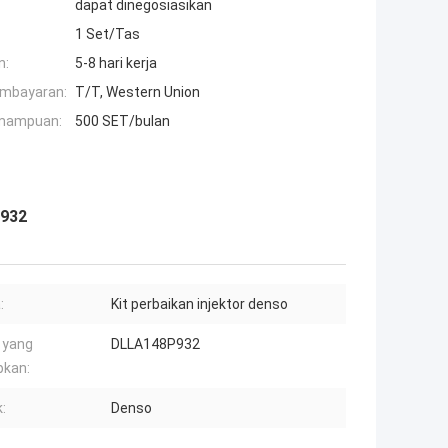
dapat dinegosiasikan
1 Set/Tas
n:
5-8 hari kerja
embayaran:
T/T, Western Union
mampuan:
500 SET/bulan
P932
:
Kit perbaikan injektor denso
 yang
DLLA148P932
pkan:
:
Denso