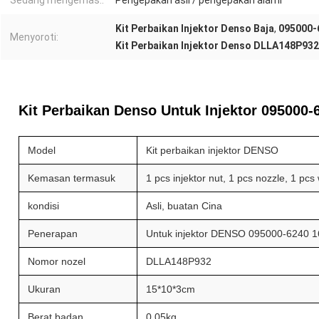
Sedang mengemas::
Pengepakan asli / pengepakan alami
Kit Perbaikan Injektor Denso Baja
,
095000-6
Menyoroti:
Kit Perbaikan Injektor Denso DLLA148P932
Kit Perbaikan Denso Untuk Injektor 095000
Model
Kit perbaikan injektor DENSO
Kemasan termasuk
1 pcs injektor nut, 1 pcs nozzle, 1 pcs
kondisi
Asli, buatan Cina
Penerapan
Untuk injektor DENSO 095000-6240
Nomor nozel
DLLA148P932
Ukuran
15*10*3cm
Berat badan
0.05kg