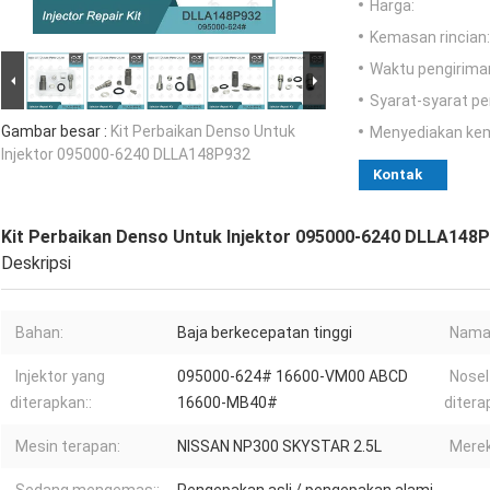
Harga:
Kemasan rincian:
Waktu pengirima
Syarat-syarat p
Gambar besar :
Kit Perbaikan Denso Untuk
Menyediakan ke
Injektor 095000-6240 DLLA148P932
Kontak
Kit Perbaikan Denso Untuk Injektor 095000-6240 DLLA148
Deskripsi
Bahan:
Baja berkecepatan tinggi
Nama
Injektor yang
095000-624# 16600-VM00 ABCD
Nosel
diterapkan::
16600-MB40#
ditera
Mesin terapan:
NISSAN NP300 SKYSTAR 2.5L
Merek