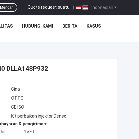
Quote request suatu
|
Indonesian
Mencari
LITAS
HUBUNGI KAMI
BERITA
KASUS
240 DLLA148P932
Cina
OTTO
CE ISO
Kit perbaikan injektor Denso
mbayaran & pengiriman:
der:
4 SET