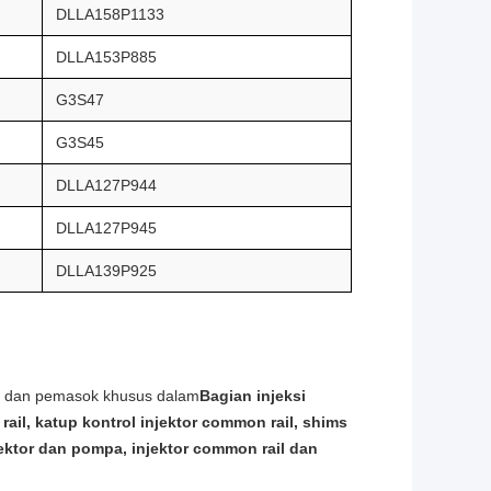
DLLA158P1133
DLLA153P885
G3S47
G3S45
DLLA127P944
DLLA127P945
DLLA139P925
al dan pemasok khusus dalam
Bagian injeksi
ail, katup kontrol injektor common rail, shims
jektor dan pompa, injektor common rail dan