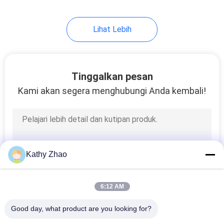
68
Lihat Lebih
Katup Kontrol
Injektor Bosch
Tinggalkan pesan
Kami akan segera menghubungi Anda kembali!
49
Katup Injektor
Kathy Zhao
Common Rail
6:12 AM
Good day, what product are you looking for?