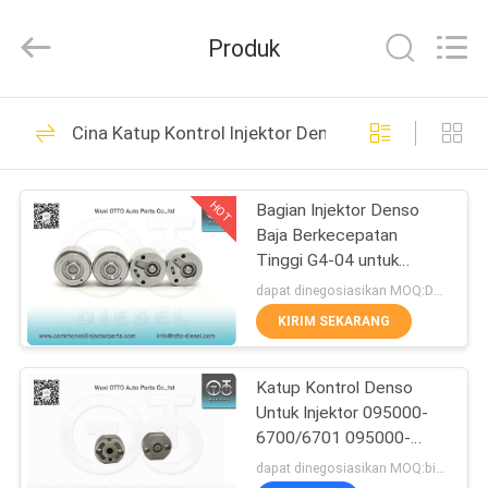
WUXI
OTTO
AUTO
Produk
PARTS
CO.,LTD.
All
Rights
BERANDA
Reserved.
225
Cina Katup Kontrol Injektor Denso
Nozzle Rel Umum
PRODUK
Denso
HOT
Bagian Injektor Denso
Baja Berkecepatan
TENTANG
Tinggi G4-04 untuk
KAMI
Sistem Injeksi Bahan
dapat dinegosiasikan MOQ:Dapat dinegosiasikan
Bakar Diesel
KIRIM SEKARANG
86
TUR
Nozel Common Rail
Katup Kontrol Denso
PABRIK
Untuk Injektor 095000-
Delphi
6700/6701 095000-
KONTROL
8011
dapat dinegosiasikan MOQ:bisa dinegosiasikan