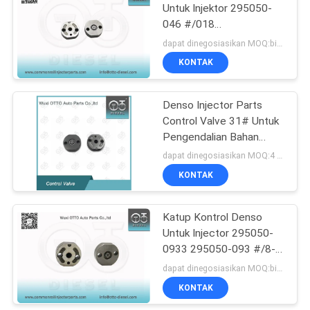
Untuk Injektor 295050-
046 #/018
55
#/020#23670-0L090
dapat dinegosiasikan MOQ:bisa dinegosiasikan
23670-30400
Katup Kontrol
KONTAK
Injektor Denso
Denso Injector Parts
Control Valve 31# Untuk
Pengendalian Bahan
Bakar yang Tepat
dapat dinegosiasikan MOQ:4 pcs
KONTAK
60
Katup Kontrol
Katup Kontrol Denso
Untuk Injector 295050-
Injektor Delphi
0933 295050-093 #/8-
98178247-3TD
dapat dinegosiasikan MOQ:bisa dinegosiasikan
KONTAK