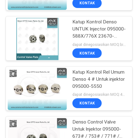
KUALITAS
KONTAK
Katup Kontrol Denso
HUBUNGI
67
UNTUK Injector 095000-
KAMI
588X/776X 23670-
Nozel Bosch Piezo
30300/30140/23670-
dapat dinegosiasikan MOQ:bisa dinegosiasikan
0L010/0L070/0L020/0L050
BERITA
KONTAK
KASUS
Katup Kontrol Rel Umum
Denso 4 # Untuk injektor
095000-5550
SITEMAP
28
dapat dinegosiasikan MOQ:4pcs
KONTAK
Siemens Vdo Nozel
PRIVACY
POLICY
Denso Control Valve
Untuk Injektor 095000-
673# / 753# / 771# /