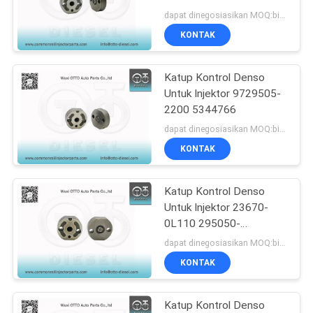
973# 23670-
dapat dinegosiasikan MOQ:bisa dinegosiasikan
51020/51030/59025
KONTAK
182
Nozzle Rel Umum
Katup Kontrol Denso
Untuk Injektor 9729505-
Bosch
2200 5344766
dapat dinegosiasikan MOQ:bisa dinegosiasikan
KONTAK
Katup Kontrol Denso
49
Untuk Injektor 23670-
Nosel injektor rel
0L110 295050-
0800/0620/0810/0540
dapat dinegosiasikan MOQ:bisa dinegosiasikan
umum
KONTAK
Katup Kontrol Denso