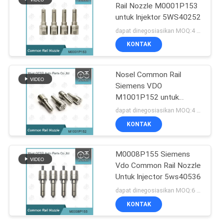
Rail Nozzle M0001P153
untuk Injektor 5WS40252
55
dapat dinegosiasikan MOQ:4 buah
Katup Kontrol
KONTAK
Injektor Denso
Nosel Common Rail
Siemens VDO
M1001P152 untuk
5WS40086
dapat dinegosiasikan MOQ:4 buah
A2C59511610
KONTAK
60
Katup Kontrol
M0008P155 Siemens
Vdo Common Rail Nozzle
Injektor Delphi
Untuk Injector 5ws40536
dapat dinegosiasikan MOQ:6 buah
KONTAK