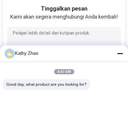
24
Tinggalkan pesan
Kit perbaikan
Kami akan segera menghubungi Anda kembali!
injektor Denso
Kathy Zhao
52
8:47 AM
Kit Perbaikan
Good day, what product are you looking for?
Injektor Delphi
Bad Request
Semua
Nozzle Rel Umum 
Nozel Common Rail 
Denso
Delphi
30