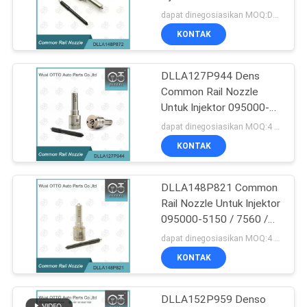
5655
dapat dinegosiasikan MOQ:Dapat dinegosiasikan
KONTAK
182
Nozzle Rel Umum
DLLA127P944 Dens
Common Rail Nozzle
Bosch
Untuk Injektor 095000-
6310
dapat dinegosiasikan MOQ:4 buah
RE546784/RE530362
KONTAK
DLLA148P821 Common
49
Rail Nozzle Untuk Injektor
Nosel injektor rel
095000-5150 / 7560 /
RE524361 / RE518726
dapat dinegosiasikan MOQ:4 PCS
umum
KONTAK
DLLA152P959 Denso