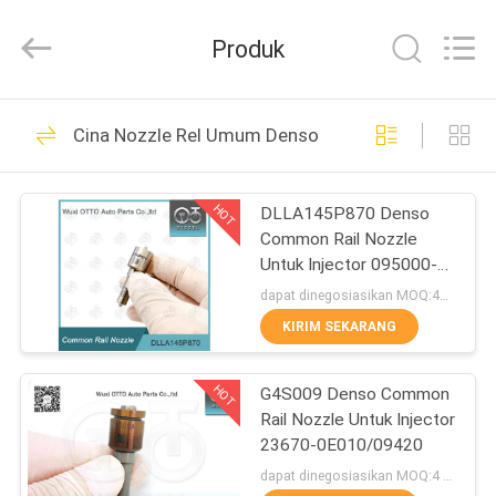
WUXI
OTTO
AUTO
Produk
PARTS
CO.,LTD.
All
Rights
BERANDA
Reserved.
225
Cina Nozzle Rel Umum Denso
Nozzle Rel Umum
PRODUK
Denso
HOT
DLLA145P870 Denso
Common Rail Nozzle
TENTANG
Untuk Injector 095000-
KAMI
560 #1465A041
dapat dinegosiasikan MOQ:4pcs
KIRIM SEKARANG
86
TUR
Nozel Common Rail
HOT
G4S009 Denso Common
PABRIK
Rail Nozzle Untuk Injector
Delphi
23670-0E010/09420
KONTROL
dapat dinegosiasikan MOQ:4 buah