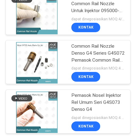
Common Rail Nozzle
Untuk Injektor 095000-
55
6650 / 5504 / 8-
dapat dinegosiasikan MOQ:4/PCS
98030550 Pemasok
Katup Kontrol
KONTAK
Suku Cadang Injeksi
Injektor Denso
Bahan Bakar Diesel
Common Rail Nozzle
Denso G4 Series G4S072
Pemasok Common Rail
Nozzle Presisi Tinggi
dapat dinegosiasikan MOQ:4 buah
KONTAK
60
Katup Kontrol
Pemasok Nosel Injektor
Rel Umum Seri G4S073
Injektor Delphi
Denso G4
dapat dinegosiasikan MOQ:4 buah
KONTAK