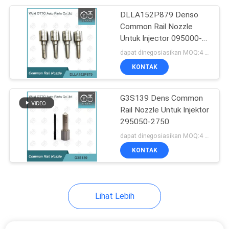
DLLA152P879 Denso
68
Common Rail Nozzle
Katup Kontrol
Untuk Injector 095000-
575 #8-97354811-#
dapat dinegosiasikan MOQ:4 buah
Injektor Bosch
KONTAK
G3S139 Dens Common
Rail Nozzle Untuk Injektor
295050-2750
49
dapat dinegosiasikan MOQ:4 pcs
Katup Injektor
KONTAK
Common Rail
Lihat Lebih