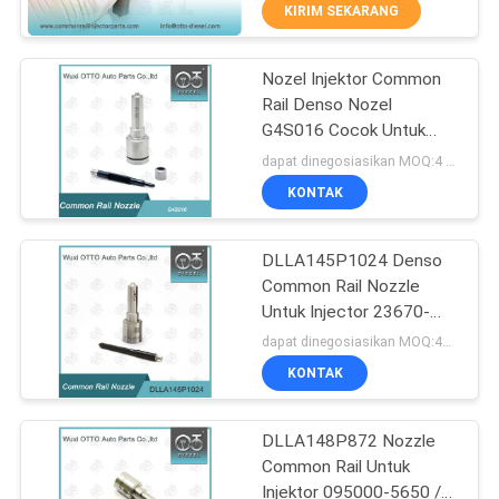
KUALITAS
KIRIM SEKARANG
Nozel Injektor Common
HUBUNGI
67
Rail Denso Nozel
KAMI
G4S016 Cocok Untuk
Nozel Bosch Piezo
KUBOTA
dapat dinegosiasikan MOQ:4 buah
BERITA
KONTAK
KASUS
DLLA145P1024 Denso
Common Rail Nozzle
Untuk Injector 23670-
SITEMAP
28
0L010
dapat dinegosiasikan MOQ:4pcs
KONTAK
Siemens Vdo Nozel
PRIVACY
POLICY
DLLA148P872 Nozzle
Common Rail Untuk
Injektor 095000-5650 /