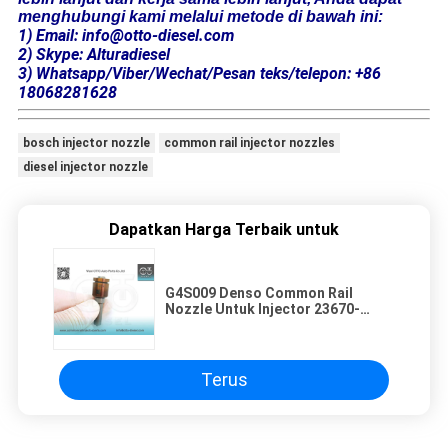
menghubungi kami melalui metode di bawah ini:
1) Email: info@otto-diesel.com
2) Skype: Alturadiesel
3) Whatsapp/Viber/Wechat/Pesan teks/telepon: +86
18068281628
bosch injector nozzle
common rail injector nozzles
diesel injector nozzle
Dapatkan Harga Terbaik untuk
G4S009 Denso Common Rail
Nozzle Untuk Injector 23670-
0E010/09420
Terus