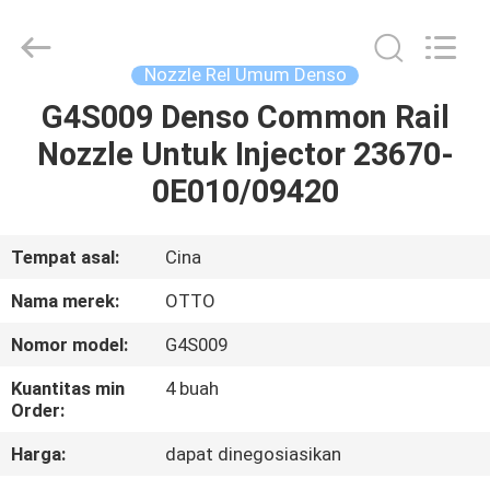
WUXI
OTTO
AUTO
PARTS
CO.,LTD.
Nozzle Rel Umum Denso
All
Rights
G4S009 Denso Common Rail
BERANDA
Reserved.
Nozzle Untuk Injector 23670-
PRODUK
0E010/09420
TENTANG
Tempat asal:
Cina
KAMI
Nama merek:
OTTO
Nomor model:
G4S009
TUR
Kuantitas min
4 buah
PABRIK
Order:
Harga:
dapat dinegosiasikan
KONTROL