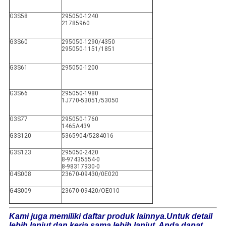
G3S58
295050-1240
21785960
G3S60
295050-1290/4350
295050-1151/1851
G3S61
295050-1200
G3S66
295050-1980
1J770-53051/53050
G3S77
295050-1760
1465A439
G3S120
5365904/5284016
G3S123
295050-2420
8-97435554-0
8-98317930-0
G4S008
23670-09430/0E020
G4S009
23670-09420/OE010
Kami juga memiliki daftar produk lainnya.Untuk detail
lebih lanjut dan kerja sama lebih lanjut, Anda dapat