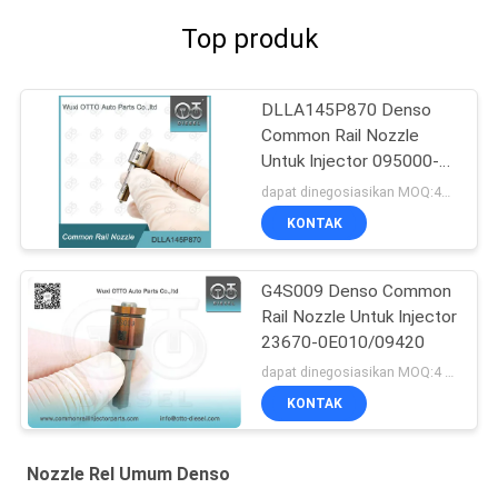
Top produk
DLLA145P870 Denso
Common Rail Nozzle
Untuk Injector 095000-
560 #1465A041
dapat dinegosiasikan MOQ:4pcs
KONTAK
G4S009 Denso Common
Rail Nozzle Untuk Injector
23670-0E010/09420
dapat dinegosiasikan MOQ:4 buah
KONTAK
Nozzle Rel Umum Denso