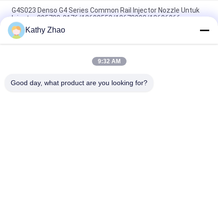
G4S023 Denso G4 Series Common Rail Injector Nozzle Untuk
Injector 295700-0176/12698552/12678992/12696966
Kathy Zhao
Nozel Injektor Bahan Bakar Diesel Common Rail G4S025 Untuk
Injektor Denso
9:32 AM
Nozel Injeksi Bahan Bakar G4S018 untuk Injektor Mesin John
Deere 4045 295700-0240 / RE561749
Good day, what product are you looking for?
Bad Request
Semua
Nozzle Rel Umum 
Nozel Common Rail 
Denso
Delphi
Nozel Bosch Piezo
Siemens Vdo Nozel
Nozzle Rel Umum 
Nosel Injektor Rel 
Bosch
Umum
Katup Kontrol 
Katup Kontrol 