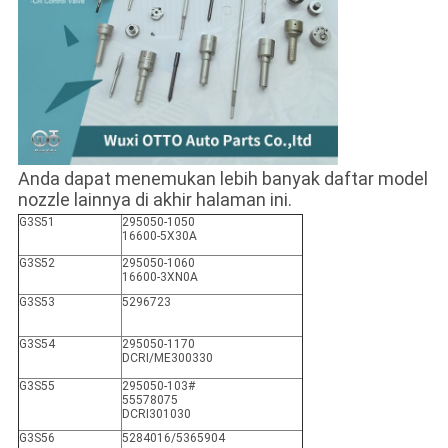
Anda dapat menemukan lebih banyak daftar model
nozzle lainnya di akhir halaman ini.
G3S51
295050-1050
16600-5X30A
G3S52
295050-1060
16600-3XN0A
G3S53
5296723
G3S54
295050-1170
DCRI/ME300330
G3S55
295050-103#
55578075
DCRI301030
G3S56
5284016/5365904