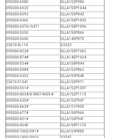
095000-6980
DLLA152P980
095000-6520
DLLA155P1044
095000-6593
DLLA155P842
095000-6366
DLLA158P1092
095000-6376/-5471
DLLA158P1096
095000-5550
DLLA150P866
095000-5600
DLLA145P870
23670-0L110
G3S33
095000-822#
DLLA155P1062
095000-874#
DLLA145P1024
095000-534#
DLLA158P844
095000-698#
DLLA152P862
095000-6353
DLLA155P848
23670-51041
DLLA155P971
095000-551#
DLLA152P1097
095000-803#/8-98074909-#
DLLA152P1115
095000-625#
DLLA152P947
095000-662#
DLLA151P955
095000-677#
DLLA150P966
095000-651#
DLLA155P941
095000-0640
DLLA158P1133
095000-7060/581#
DLLA153P885
295050-1900/0910
G3S47