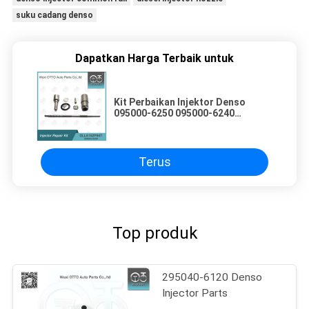
suku cadang denso
Dapatkan Harga Terbaik untuk
Kit Perbaikan Injektor Denso
095000-6250 095000-6240
095000-5650 Dengan Nozzle
DLLA152P947 Untuk Mesin
NISSAN NAVARRA 2.5L EURO 4
Terus
Top produk
295040-6120 Denso
Injector Parts