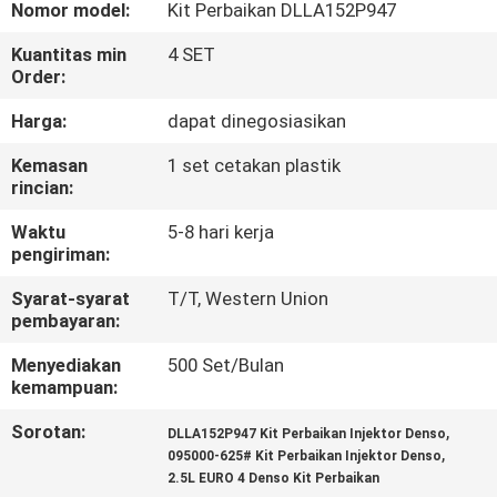
KUALITAS
Nomor model:
Kit Perbaikan DLLA152P947
Kuantitas min
4 SET
Order:
HUBUNGI
KAMI
Harga:
dapat dinegosiasikan
Kemasan
1 set cetakan plastik
rincian:
BERITA
Waktu
5-8 hari kerja
pengiriman:
KASUS
Syarat-syarat
T/T, Western Union
pembayaran:
SITEMAP
Menyediakan
500 Set/Bulan
kemampuan:
PRIVACY
Sorotan:
,
DLLA152P947 Kit Perbaikan Injektor Denso
POLICY
,
095000-625# Kit Perbaikan Injektor Denso
2.5L EURO 4 Denso Kit Perbaikan