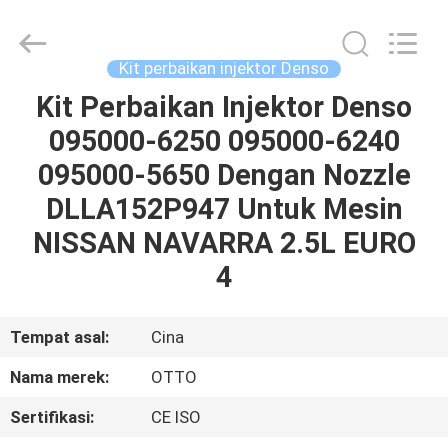
WUXI
OTTO
AUTO
PARTS
CO.,LTD.
Kit perbaikan injektor Denso
All
Rights
Kit Perbaikan Injektor Denso
BERANDA
Reserved.
095000-6250 095000-6240
PRODUK
095000-5650 Dengan Nozzle
DLLA152P947 Untuk Mesin
TENTANG
NISSAN NAVARRA 2.5L EURO
KAMI
4
TUR
Tempat asal:
Cina
PABRIK
Nama merek:
OTTO
Sertifikasi:
CE ISO
KONTROL