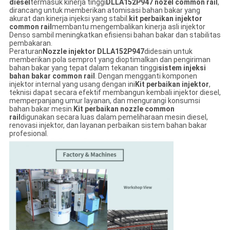
diesel
termasuk kinerja tinggi
DLLA152P947 nozel common rail
,
dirancang untuk memberikan atomisasi bahan bakar yang
akurat dan kinerja injeksi yang stabil.
kit perbaikan injektor
common rail
membantu mengembalikan kinerja asli injektor
Denso sambil meningkatkan efisiensi bahan bakar dan stabilitas
pembakaran.
Peraturan
Nozzle injektor DLLA152P947
didesain untuk
memberikan pola semprot yang dioptimalkan dan pengiriman
bahan bakar yang tepat dalam tekanan tinggi
sistem injeksi
bahan bakar common rail
. Dengan mengganti komponen
injektor internal yang usang dengan ini
Kit perbaikan injektor
,
teknisi dapat secara efektif membangun kembali injektor diesel,
memperpanjang umur layanan, dan mengurangi konsumsi
bahan bakar mesin.
Kit perbaikan nozzle common
rail
digunakan secara luas dalam pemeliharaan mesin diesel,
renovasi injektor, dan layanan perbaikan sistem bahan bakar
profesional.