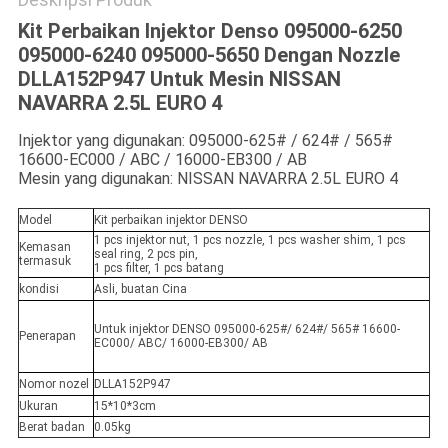
Kit Perbaikan Injektor Denso 095000-6250
095000-6240 095000-5650 Dengan Nozzle
DLLA152P947 Untuk Mesin NISSAN
NAVARRA 2.5L EURO 4
Injektor yang digunakan: 095000-625# / 624# / 565#
16600-EC000 / ABC / 16000-EB300 / AB
Mesin yang digunakan: NISSAN NAVARRA 2.5L EURO 4
Model
Kit perbaikan injektor DENSO
1 pcs injektor nut, 1 pcs nozzle, 1 pcs washer shim, 1 pcs
Kemasan
seal ring, 2 pcs pin,
termasuk
1 pcs filter, 1 pcs batang
kondisi
Asli, buatan Cina
Untuk injektor DENSO 095000-625#/ 624#/ 565# 16600-
Penerapan
EC000/ ABC/ 16000-EB300/ AB
Nomor nozel
DLLA152P947
Ukuran
15*10*3cm
Berat badan
0.05kg