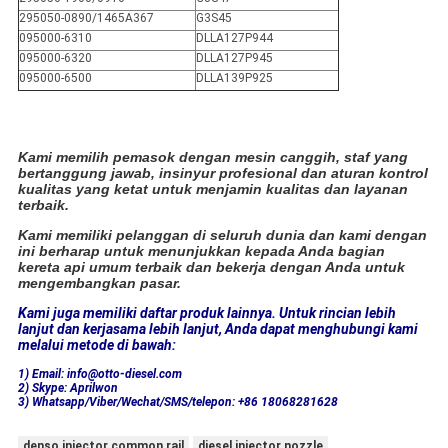
295050-0890/1465A367
G3S45
095000-6310
DLLA127P944
095000-6320
DLLA127P945
095000-6500
DLLA139P925
Kami memilih pemasok dengan mesin canggih, staf yang
bertanggung jawab, insinyur profesional dan aturan kontrol
kualitas yang ketat untuk menjamin kualitas dan layanan
terbaik.
Kami memiliki pelanggan di seluruh dunia dan kami dengan
ini berharap untuk menunjukkan kepada Anda bagian
kereta api umum terbaik dan bekerja dengan Anda untuk
mengembangkan pasar.
Kami juga memiliki daftar produk lainnya. Untuk rincian lebih
lanjut dan kerjasama lebih lanjut, Anda dapat menghubungi kami
melalui metode di bawah:
1) Email: info@otto-diesel.com
2) Skype: Aprilwon
3) Whatsapp/Viber/Wechat/SMS/telepon: +86 18068281628
denso injector common rail
diesel injector nozzle