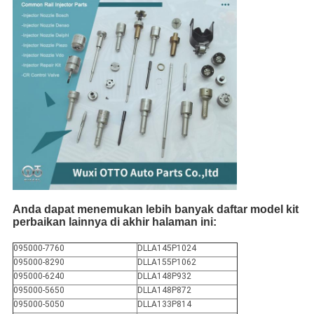
Anda dapat menemukan lebih banyak daftar model kit
perbaikan lainnya di akhir halaman ini:
095000-7760
DLLA145P1024
095000-8290
DLLA155P1062
095000-6240
DLLA148P932
095000-5650
DLLA148P872
095000-5050
DLLA133P814