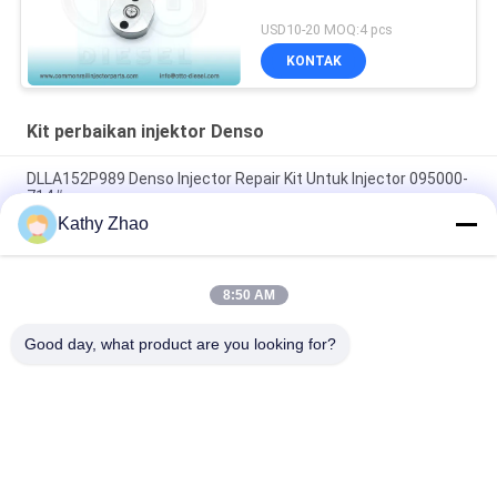
USD10-20 MOQ:4 pcs
KONTAK
Kit perbaikan injektor Denso
DLLA152P989 Denso Injector Repair Kit Untuk Injector 095000-
714#
Kathy Zhao
Kit Perbaikan Denso Injector Untuk Injector 095000-5050
Nozzle DLLA133P814
8:50 AM
Kit Perbaikan Injektor Denso Untuk Injektor 095000-555# /
831#DLLA150P866
Good day, what product are you looking for?
Bad Request
Semua
Nozzle Rel Umum 
Nozel Common Rail 
Denso
Delphi