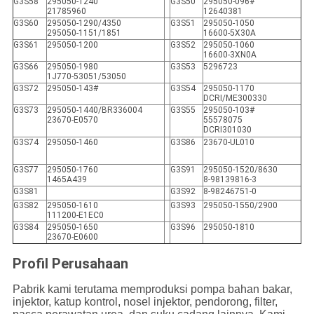
G3S58
295050-1240
G3S50
295050-096#
21785960
12640381
G3S60
295050-1290/4350
G3S51
295050-1050
295050-1151/1851
16600-5X30A
G3S61
295050-1200
G3S52
295050-1060
16600-3XN0A
G3S66
295050-1980
G3S53
5296723
1J770-53051/53050
G3S72
295050-143#
G3S54
295050-1170
DCRI/ME300330
G3S73
295050-1440/BR336004
G3S55
295050-103#
23670-E0570
55578075
DCRI301030
G3S74
295050-1460
G3S86
23670-UL010
G3S77
295050-1760
G3S91
295050-1520/8630
1465A439
8-98139816-3
G3S81
G3S92
8-98246751-0
G3S82
295050-1610
G3S93
295050-1550/2900
111200-E1EC0
G3S84
295050-1650
G3S96
295050-1810
23670-E0600
Profil Perusahaan
Pabrik kami terutama memproduksi pompa bahan bakar,
injektor, katup kontrol, nosel injektor, pendorong, filter,