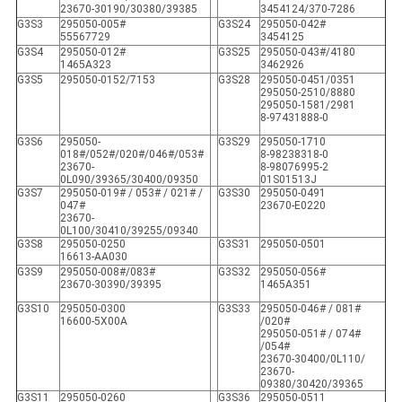
23670-30190/30380/39385
3454124/370-7286
G3S3
295050-005#
G3S24
295050-042#
55567729
3454125
G3S4
295050-012#
G3S25
295050-043#/4180
1465A323
3462926
G3S5
295050-0152/7153
G3S28
295050-0451/0351
295050-2510/8880
295050-1581/2981
8-97431888-0
G3S6
295050-
G3S29
295050-1710
018#/052#/020#/046#/053#
8-98238318-0
23670-
8-98076995-2
0L090/39365/30400/09350
01S01513J
G3S7
295050-019# / 053# / 021# /
G3S30
295050-0491
047#
23670-E0220
23670-
0L100/30410/39255/09340
G3S8
295050-0250
G3S31
295050-0501
16613-AA030
G3S9
295050-008#/083#
G3S32
295050-056#
23670-30390/39395
1465A351
G3S10
295050-0300
G3S33
295050-046# / 081#
16600-5X00A
/020#
295050-051# / 074#
/054#
23670-30400/0L110/
23670-
09380/30420/39365
G3S11
295050-0260
G3S36
295050-0511