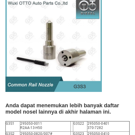
Anda dapat menemukan lebih banyak daftar
model nosel lainnya di akhir halaman ini.
G3S1
295050-0011
G3S22
295050-0401
R2AA-13-H50
370-7282
G3S2
295050-0820/007#
G3S23
295050-0410