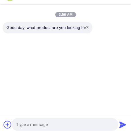
Nozel Injektor Bahan Bakar Diesel Common Rail G4S025 Untuk
Injektor Denso
2:56 AM
Nozel Injeksi Bahan Bakar G4S018 untuk Injektor Mesin John
Deere 4045 295700-0240 / RE561749
Good day, what product are you looking for?
Bad Request
Semua
Nozzle Rel Umum 
Nozel Common Rail 
Denso
Delphi
Nozel Bosch Piezo
Siemens Vdo Nozel
Nozzle Rel Umum 
Nosel Injektor Rel 
Bosch
Umum
Katup Kontrol 
Katup Kontrol 
Injektor Denso
Injektor Delphi
Quote request suatu