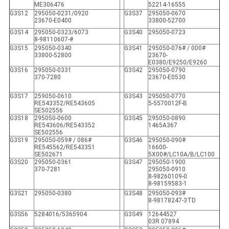
ME306476
52214-16555
G3S12
295050-0231/0920
G3S37
295050-0670
23670-E0400
33800-52700
G3S14
295050-0323/6073
G3S40
295050-0723
8-98110607-#
G3S15
295050-0340
G3S41
295050-076# / 000#
33800-52800
23670-
E0380/E9250/E9260
G3S16
295050-0331
G3S42
295050-0790
370-7280
23670-E0530
G3S17
259050-0610
G3S43
295050-0770
RE543352/RE543605
5-5570012F-B
SE502556
G3S18
295050-0600
G3S45
295050-0890
RE543606/RE543352
1465A367
SE502556
G3S19
295050-059# / 086#
G3S46
295050-090#
RE545562/RE543351
16600-
SE502671
5X00#/LC10A/B/LC100
G3S20
295050-0361
G3S47
295050-1900
370-7281
295050-0910
8-98260109-0
8-98159583-1
G3S21
295050-0380
G3S48
295050-093#
8-98178247-3TD
G3S56
5284016/5365904
G3S49
12644527
03R 07894