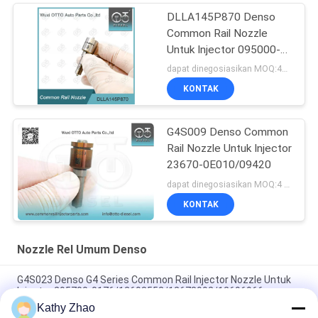
DLLA145P870 Denso
Common Rail Nozzle
Untuk Injector 095000-
560 #1465A041
dapat dinegosiasikan MOQ:4pcs
KONTAK
G4S009 Denso Common
Rail Nozzle Untuk Injector
23670-0E010/09420
dapat dinegosiasikan MOQ:4 buah
KONTAK
Nozzle Rel Umum Denso
G4S023 Denso G4 Series Common Rail Injector Nozzle Untuk
Injector 295700-0176/12698552/12678992/12696966
Kathy Zhao