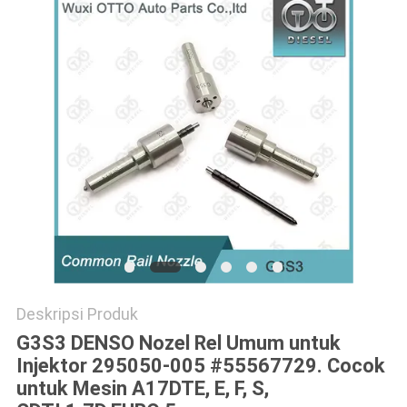
Deskripsi Produk
G3S3 DENSO Nozel Rel Umum untuk
Injektor 295050-005 #55567729. Cocok
untuk Mesin A17DTE, E, F, S,