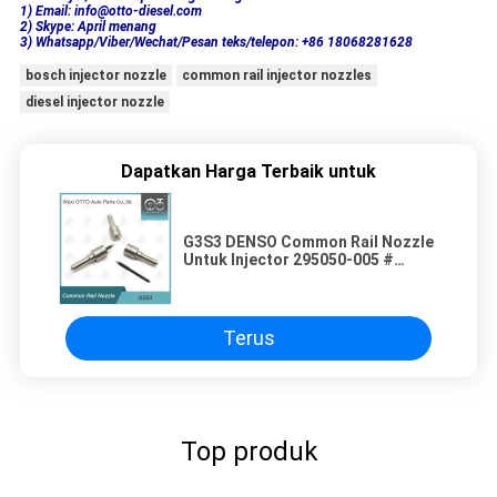
1) Email: info@otto-diesel.com
2) Skype: April menang
3) Whatsapp/Viber/Wechat/Pesan teks/telepon: +86 18068281628
bosch injector nozzle
common rail injector nozzles
diesel injector nozzle
Dapatkan Harga Terbaik untuk
G3S3 DENSO Common Rail Nozzle
Untuk Injector 295050-005 #
55567729
Terus
Top produk