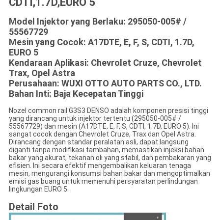
CDTI,1.7D,EURO 5
Model Injektor yang Berlaku: 295050-005# /
55567729
Mesin yang Cocok: A17DTE, E, F, S, CDTI, 1.7D,
EURO 5
Kendaraan Aplikasi: Chevrolet Cruze, Chevrolet
Trax, Opel Astra
Perusahaan: WUXI OTTO AUTO PARTS CO., LTD.
Bahan Inti: Baja Kecepatan Tinggi
Nozel common rail G3S3 DENSO adalah komponen presisi tinggi
yang dirancang untuk injektor tertentu (295050-005# /
55567729) dan mesin (A17DTE, E, F, S, CDTI, 1.7D, EURO 5). Ini
sangat cocok dengan Chevrolet Cruze, Trax dan Opel Astra.
Dirancang dengan standar peralatan asli, dapat langsung
diganti tanpa modifikasi tambahan, memastikan injeksi bahan
bakar yang akurat, tekanan oli yang stabil, dan pembakaran yang
efisien. Ini secara efektif mengembalikan keluaran tenaga
mesin, mengurangi konsumsi bahan bakar dan mengoptimalkan
emisi gas buang untuk memenuhi persyaratan perlindungan
lingkungan EURO 5.
Detail Foto