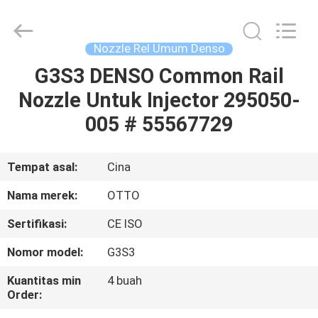
WUXI
OTTO
AUTO
PARTS
CO.,LTD.
Nozzle Rel Umum Denso
All
Rights
G3S3 DENSO Common Rail
BERANDA
Reserved.
Nozzle Untuk Injector 295050-
PRODUK
005 # 55567729
TENTANG
Tempat asal:
Cina
KAMI
Nama merek:
OTTO
Sertifikasi:
CE ISO
TUR
Nomor model:
G3S3
PABRIK
Kuantitas min
4 buah
Order:
KONTROL