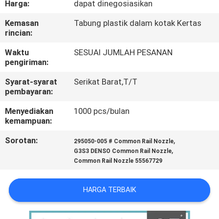
Harga:
dapat dinegosiasikan
KUALITAS
Kemasan
Tabung plastik dalam kotak Kertas
rincian:
HUBUNGI
KAMI
Waktu
SESUAI JUMLAH PESANAN
pengiriman:
Syarat-syarat
Serikat Barat,T/T
BERITA
pembayaran:
Menyediakan
1000 pcs/bulan
KASUS
kemampuan:
Sorotan:
,
295050-005 # Common Rail Nozzle
SITEMAP
,
G3S3 DENSO Common Rail Nozzle
Common Rail Nozzle 55567729
PRIVACY
HARGA TERBAIK
POLICY