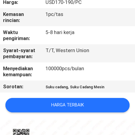
Harga:
USD170-190/PC
KUALITAS
Kemasan
1pc/tas
rincian:
HUBUNGI
KAMI
Waktu
5-8 hari kerja
pengiriman:
Syarat-syarat
T/T, Western Union
BERITA
pembayaran:
Menyediakan
100000pcs/bulan
KASUS
kemampuan:
Sorotan:
,
Suku cadang
Suku Cadang Mesin
SITEMAP
HARGA TERBAIK
PRIVACY
POLICY