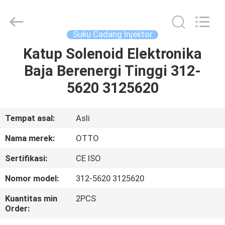
WUXI
OTTO
AUTO
PARTS
CO.,LTD.
Suku Cadang Injektor
All
Rights
Katup Solenoid Elektronika
BERANDA
Reserved.
Baja Berenergi Tinggi 312-
PRODUK
5620 3125620
TENTANG
Tempat asal:
Asli
KAMI
Nama merek:
OTTO
Sertifikasi:
CE ISO
TUR
Nomor model:
312-5620 3125620
PABRIK
Kuantitas min
2PCS
Order:
KONTROL