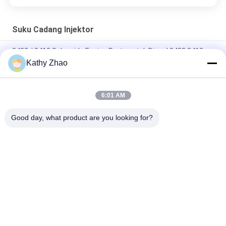
Suku Cadang Injektor
3408 / 3412 Solenoide Engine Parts untuk Diesel 3408 3412
Kathy Zhao
Bagian Injector Kereta Umum 3178021 / 291-5919 - 2P007695
/ 295-9125
6:01 AM
C9 / C175 Solenoide Common Rail Injector Parts Untuk injektor
331-5896 797B 3524B
Good day, what product are you looking for?
Bad Request
Semua
Nozzle Rel Umum 
Nozel Common Rail 
Denso
Delphi
Nozel Bosch Piezo
Siemens Vdo Nozel