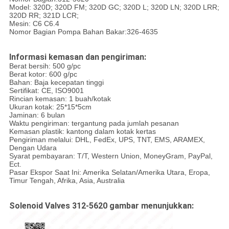
Model: 320D; 320D FM; 320D GC; 320D L; 320D LN; 320D LRR;
320D RR; 321D LCR;
Mesin: C6 C6.4
Nomor Bagian Pompa Bahan Bakar:326-4635
Informasi kemasan dan pengiriman:
Berat bersih: 500 g/pc
Berat kotor: 600 g/pc
Bahan: Baja kecepatan tinggi
Sertifikat: CE, ISO9001
Rincian kemasan: 1 buah/kotak
Ukuran kotak: 25*15*5cm
Jaminan: 6 bulan
Waktu pengiriman: tergantung pada jumlah pesanan
Kemasan plastik: kantong dalam kotak kertas
Pengiriman melalui: DHL, FedEx, UPS, TNT, EMS, ARAMEX,
Dengan Udara
Syarat pembayaran: T/T, Western Union, MoneyGram, PayPal,
Ect.
Pasar Ekspor Saat Ini: Amerika Selatan/Amerika Utara, Eropa,
Timur Tengah, Afrika, Asia, Australia
Solenoid Valves 312-5620 gambar menunjukkan: