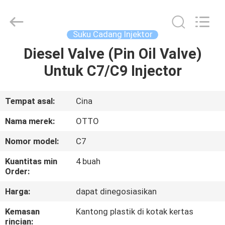
WUXI
OTTO
AUTO
PARTS
CO.,LTD.
Suku Cadang Injektor
All
Rights
Diesel Valve (Pin Oil Valve)
BERANDA
Reserved.
Untuk C7/C9 Injector
PRODUK
Tempat asal:
Cina
TENTANG
Nama merek:
OTTO
KAMI
Nomor model:
C7
Kuantitas min
4 buah
TUR
Order:
PABRIK
Harga:
dapat dinegosiasikan
Kemasan
Kantong plastik di kotak kertas
KONTROL
rincian: