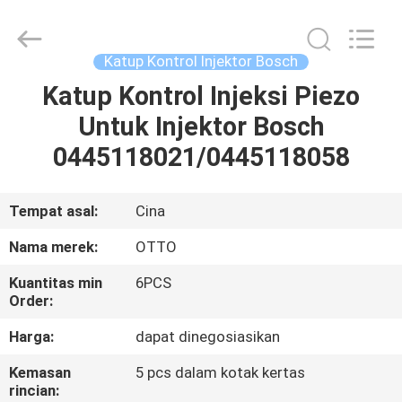
WUXI
OTTO
AUTO
PARTS
CO.,LTD.
Katup Kontrol Injektor Bosch
All
Rights
Katup Kontrol Injeksi Piezo
BERANDA
Reserved.
Untuk Injektor Bosch
PRODUK
0445118021/0445118058
TENTANG
Tempat asal:
Cina
KAMI
Nama merek:
OTTO
Kuantitas min
6PCS
TUR
Order:
PABRIK
Harga:
dapat dinegosiasikan
Kemasan
5 pcs dalam kotak kertas
KONTROL
rincian: