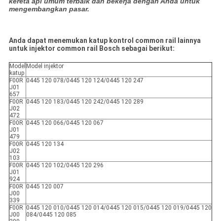
kereta api umum terbaik dan bekerja dengan Anda untuk
mengembangkan pasar.
Anda dapat menemukan katup kontrol common rail lainnya
untuk injektor common rail Bosch sebagai berikut:
Model
Model injektor
katup
F00R
0445 120 078/0445 120 124/0445 120 247
J01
657
F00R
0445 120 183/0445 120 242/0445 120 289
J02
472
F00R
0445 120 066/0445 120 067
J01
479
F00R
0445 120 134
J02
103
F00R
0445 120 102/0445 120 296
J01
924
F00R
0445 120 007
J00
339
F00R
0445 120 010/0445 120 014/0445 120 015/0445 120 019/0445 120
J00
084/0445 120 085