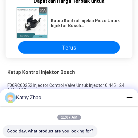
Dapatkan Harga Terbaik untuk
Katup Kontrol Injeksi Piezo Untuk
Injektor Bosch
0445118021/0445118058
Terus
Katup Kontrol Injektor Bosch
F00RC00252 Injector Control Valve Untuk Injector 0 445 124
042 / 007
Kathy Zhao
Set Katup Rel Umum Berkualitas Premium F00ZC01309 - Suku
Cadang Mesin Diesel Tahan Lama
11:07 AM
F00VC01538 Injector Control Valve F 00V C01 538 Setelan
Untuk Injector 0 445 110 653/ 654 JAGUAR Terapan
Good day, what product are you looking for?