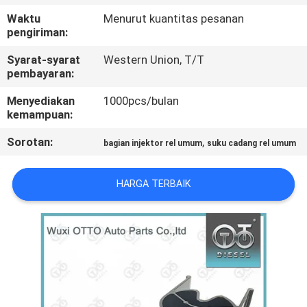
KUALITAS
Waktu
Menurut kuantitas pesanan
pengiriman:
HUBUNGI
Syarat-syarat
Western Union, T/T
KAMI
pembayaran:
Menyediakan
1000pcs/bulan
kemampuan:
BERITA
Sorotan:
,
bagian injektor rel umum
suku cadang rel umum
KASUS
HARGA TERBAIK
SITEMAP
PRIVACY
POLICY