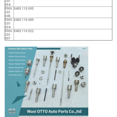
C01
054
F00V
0455 110 095
C01
045
F00V
0455 110 089
C01
024
F00V
0455 110 022
C01
007