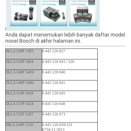
l
Anda dapat menemukan lebih banyak daftar model
nosel Bosch di akhir halaman ini.
DLLA 158P 1385
0 445 120 027
DLLA 143P 1404
0 445 120 043 / 326
DLLA 146P 1405/
0 445 120 040
DLLA 146P 1406/
0 445 120 041
DLLA 154P 1418
0 445 120 045
DLLA 157P 1424
0 445 120 048
DLLA 152P 1507
0 445 120 073
DSLA 128P 1510
0 445 120 059/231
6754-11-3011