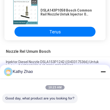
DSLA143P1058 Bosch Common
Rail Nozzle Untuk Injector 0
445120018/113
Terus
Nozzle Rel Umum Bosch
Injektor Diesel Nozzle DSLA153P1242 ((0433175366) Untuk
Injektor 0445110139/140,0986435107/180
Kathy Zhao
DLLA141P2146 Nozzle Injektor Common Rail Untuk Injektor
0445120134
10:23 AM
DSLA150P1438 Nozzle Common Rail 0433175425 Untuk
Bagian Mesin Diesel Otomotif
Good day, what product are you looking for?
Bad Request
Semua