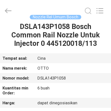
WUXI
OTTO
AUTO
PARTS
CO.,LTD.
Nozzle Rel Umum Bosch
All
Rights
DSLA143P1058 Bosch
BERANDA
Reserved.
Common Rail Nozzle Untuk
PRODUK
Injector 0 445120018/113
TENTANG
Tempat asal:
Cina
KAMI
Nama merek:
OTTO
Nomor model:
DSLA143P1058
TUR
Kuantitas min
6 buah
PABRIK
Order:
Harga:
dapat dinegosiasikan
KONTROL