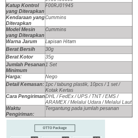
F00RJ01945
Katup Kontrol
yang Diterapkan
Cummins
Kendaraan yang
Diterapkan
Cummins
Model Mesin
yang Diterapkan
Lapisan Hitam
Warna Jarum
Berat Bersih
30g
Berat Kotor
35g
Jumlah Pesanan
1 Set
Minimum
Harga:
Nego
Detail Kemasan:
1pc / tabung plastik, 10pcs / 1 set /
Kotak Kertas
Cara Pengiriman
DHL / FedEx / UPS / TNT / EMS /
ARAMEX / Melalui Udara / Melalui Laut
Waktu
Tergantung pada jumlah pesanan
Pengiriman: