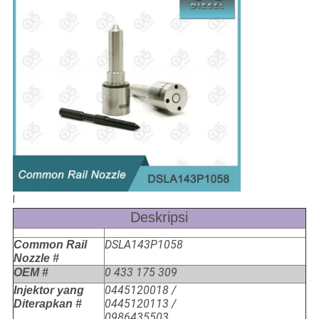
l
Deskripsi
DSLA143P1058
Common Rail
Nozzle #
0 433 175 309
OEM #
0445120018 /
Injektor yang
0445120113 /
Diterapkan #
0986435503