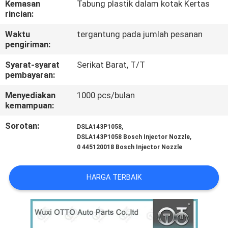
Kemasan
Tabung plastik dalam kotak Kertas
KUALITAS
rincian:
Waktu
tergantung pada jumlah pesanan
HUBUNGI
pengiriman:
KAMI
Syarat-syarat
Serikat Barat, T/T
pembayaran:
BERITA
Menyediakan
1000 pcs/bulan
kemampuan:
KASUS
Sorotan:
,
DSLA143P1058
,
DSLA143P1058 Bosch Injector Nozzle
0 445120018 Bosch Injector Nozzle
SITEMAP
HARGA TERBAIK
PRIVACY
POLICY