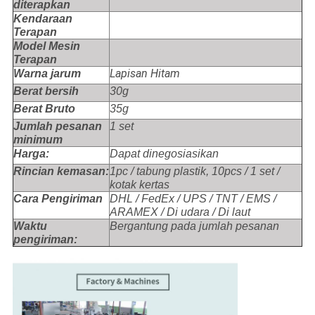
diterapkan
Kendaraan
Terapan
Model Mesin
Terapan
Lapisan Hitam
Warna jarum
Berat bersih
30g
Berat Bruto
35g
Jumlah pesanan
1 set
minimum
Harga:
Dapat dinegosiasikan
Rincian kemasan:
1pc / tabung plastik, 10pcs / 1 set /
kotak kertas
Cara Pengiriman
DHL / FedEx / UPS / TNT / EMS /
ARAMEX / Di udara / Di laut
Waktu
Bergantung pada jumlah pesanan
pengiriman: