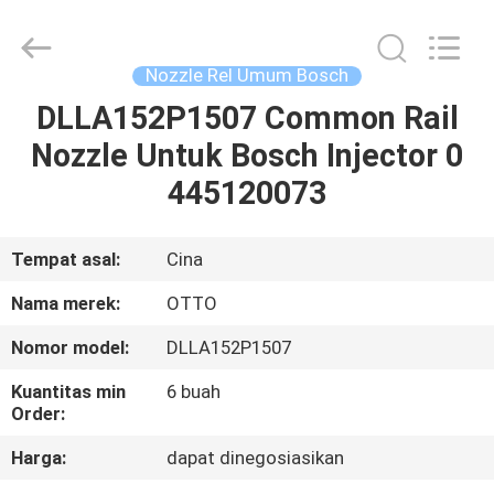
WUXI
OTTO
AUTO
PARTS
CO.,LTD.
Nozzle Rel Umum Bosch
All
Rights
DLLA152P1507 Common Rail
BERANDA
Reserved.
Nozzle Untuk Bosch Injector 0
PRODUK
445120073
TENTANG
Tempat asal:
Cina
KAMI
Nama merek:
OTTO
Nomor model:
DLLA152P1507
TUR
Kuantitas min
6 buah
PABRIK
Order:
Harga:
dapat dinegosiasikan
KONTROL