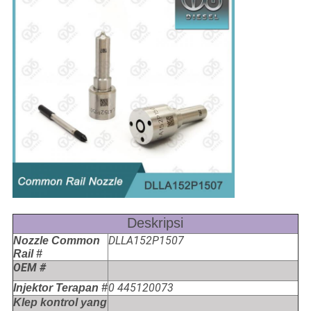
Deskripsi
DLLA152P1507
Nozzle Common
Rail #
OEM #
0 445120073
Injektor Terapan #
Klep kontrol yang