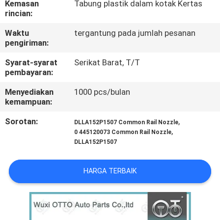
Kemasan
Tabung plastik dalam kotak Kertas
KUALITAS
rincian:
Waktu
tergantung pada jumlah pesanan
HUBUNGI
pengiriman:
KAMI
Syarat-syarat
Serikat Barat, T/T
pembayaran:
BERITA
Menyediakan
1000 pcs/bulan
kemampuan:
KASUS
Sorotan:
,
DLLA152P1507 Common Rail Nozzle
,
0 445120073 Common Rail Nozzle
DLLA152P1507
SITEMAP
HARGA TERBAIK
PRIVACY
POLICY