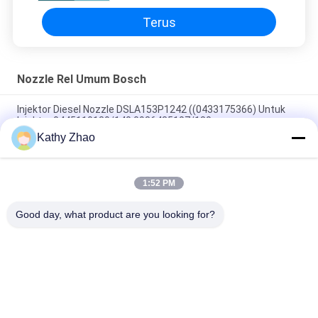
Terus
Nozzle Rel Umum Bosch
Injektor Diesel Nozzle DSLA153P1242 ((0433175366) Untuk
Injektor 0445110139/140,0986435107/180
Kathy Zhao
DLLA141P2146 Nozzle Injektor Common Rail Untuk Injektor
0445120134
1:52 PM
DSLA150P1438 Nozzle Common Rail 0433175425 Untuk
Bagian Mesin Diesel Otomotif
Good day, what product are you looking for?
Bad Request
Semua
Nozzle Rel Umum 
Nozel Common Rail 
Denso
Delphi