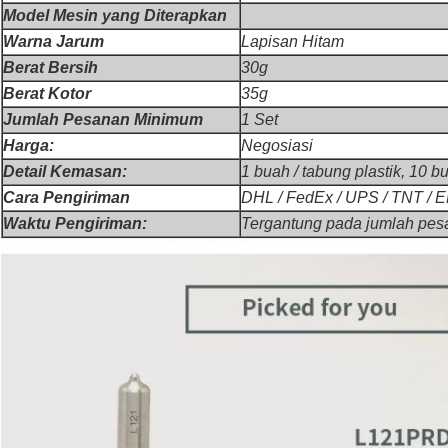
Model Mesin yang Diterapkan
Warna Jarum
Lapisan Hitam
Berat Bersih
30g
Berat Kotor
35g
Jumlah Pesanan Minimum
1 Set
Harga:
Negosiasi
Detail Kemasan:
1 buah / tabung plastik, 10 bu
Cara Pengiriman
DHL / FedEx / UPS / TNT / E
Waktu Pengiriman:
Tergantung pada jumlah pe