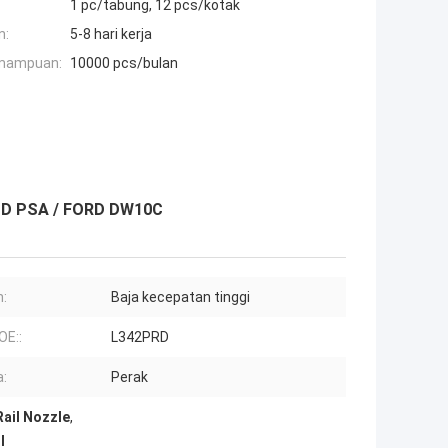
1 pc/tabung, 12 pcs/kotak
n:
5-8 hari kerja
mampuan:
10000 pcs/bulan
01D PSA / FORD DW10C
:
Baja kecepatan tinggi
OE::
L342PRD
:
Perak
ail Nozzle
,
l