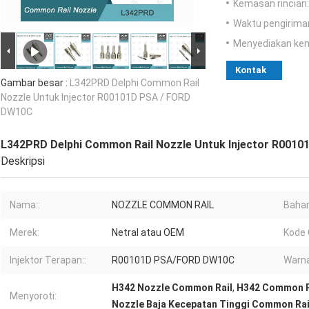
Kemasan rincian:
Waktu pengirima
Menyediakan ke
Kontak
Gambar besar :
L342PRD Delphi Common Rail
Nozzle Untuk Injector R00101D PSA / FORD
DW10C
L342PRD Delphi Common Rail Nozzle Untuk Injector R001
Deskripsi
Nama::
NOZZLE COMMON RAIL
Bahan
Merek:
Netral atau OEM
Kode 
Injektor Terapan::
R00101D PSA/FORD DW10C
Warna
H342 Nozzle Common Rail
,
H342 Common R
Menyoroti:
Nozzle Baja Kecepatan Tinggi Common Rai