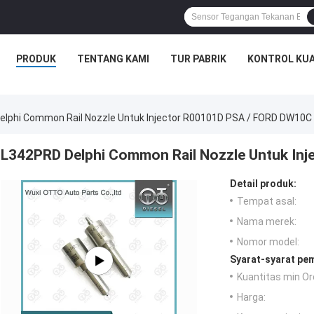
PRODUK
TENTANG KAMI
TUR PABRIK
KONTROL KUA
elphi Common Rail Nozzle Untuk Injector R00101D PSA / FORD DW10C
L342PRD Delphi Common Rail Nozzle Untuk In
Detail produk:
Tempat asal:
Nama merek:
Nomor model:
Syarat-syarat pe
Kuantitas min Or
Harga: