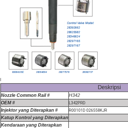
l
Deskripsi
Nozzle Common Rail #
H342
OEM #
L342PRD
Injektor yang Diterapkan #
R00101D 026558KJR
Katup Kontrol yang Diterapkan
Kendaraan yang Diterapkan